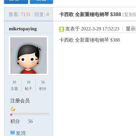
查看:
7131
|
回复:
0
卡西欧 全新重锤电钢琴 $388
[复制
美
»
›
›
›
miketopaying
发表于 2022-3-29 17:52:23
|
显示
卡西欧 全新重锤电钢琴 $388
国
10
10
56
主题
帖子
积分
注册会员
积分
56
发消