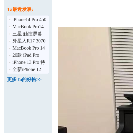
论
息
Ta最近发表:
iPhone14 Pro 450
刀已拆封 9新
MacBook Pro14
$800
三星 触控屏幕
智能双开门 冰箱
外星人R17 3070
900刀起
显卡游戏本 $999
MacBook Pro 14
899刀起！
20款 iPad Pro
坛
$399
iPhone 13 Pro 特
价 $450
全新iPhone 12
Pro $450
更多Ta的好帖>>
加