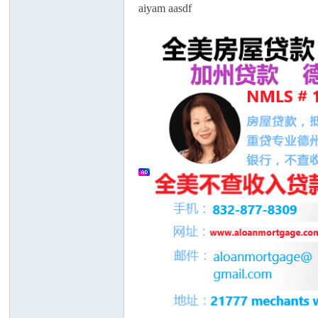
aiyam aasdf
人
网