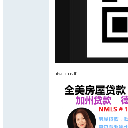
人
aiyam aasdf
网