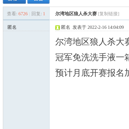
查看:
6726
|
回复:
1
尔湾地区狼人杀大赛
[复制链接]
美
»
›
›
›
匿名
匿名
发表于 2022-2-16 14:04:09
136.52.112.x:11276
尔湾地区狼人杀大
冠军免洗洗手液一
预计月底开赛报名
国