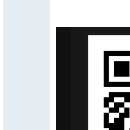
论
坛
加