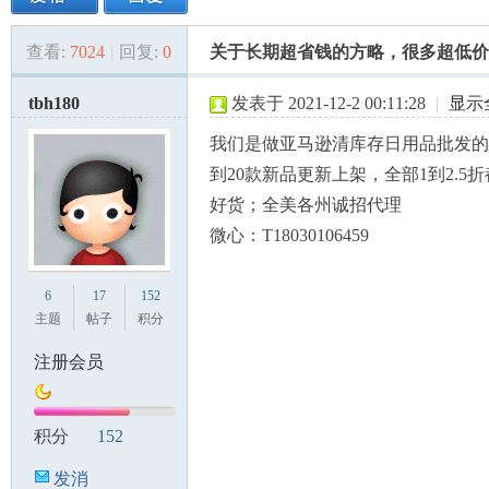
查看:
7024
|
回复:
0
关于长期超省钱的方略，很多超低价
美
»
›
›
›
tbh180
发表于 2021-12-2 00:11:28
|
显示
我们是做亚马逊清库存日用品批发的
到20款新品更新上架，全部1到2.5
好货；全美各州诚招代理
微心：T18030106459
国
6
17
152
主题
帖子
积分
注册会员
积分
152
发消