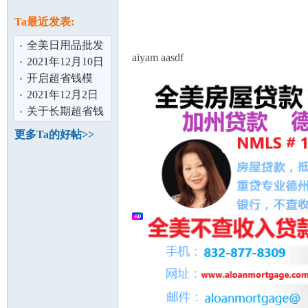
论
息
Ta最近发表:
全美日用品批发
aiyam aasdf
超低价，包邮
2021年12月10日
签到记录贴
开启超省钱模
式，走过路过可
2021年12月2日
以看下
签到记录贴
关于长期超省钱
的方略，很多超
更多Ta的好帖>>
坛
低价好货
加