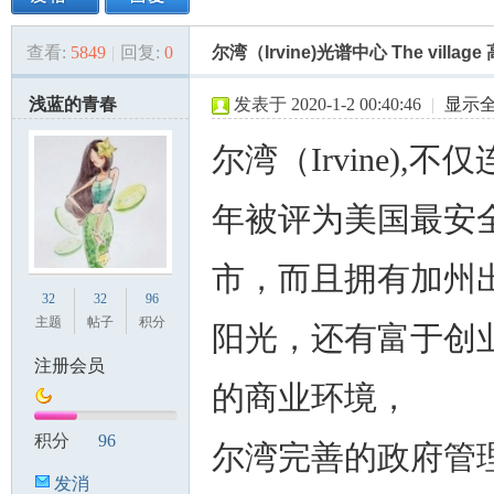
查看:
5849
|
回复:
0
尔湾（Irvine)光谱中心 The vill
美
»
›
›
›
浅蓝的青春
发表于 2020-1-2 00:40:46
|
显示
尔湾（Irvine),不
年被评为美国最安
市，而且拥有加州
国
32
32
96
主题
帖子
积分
阳光，还有富于创
注册会员
的商业环境，
积分
96
尔湾完善的政府管
发消