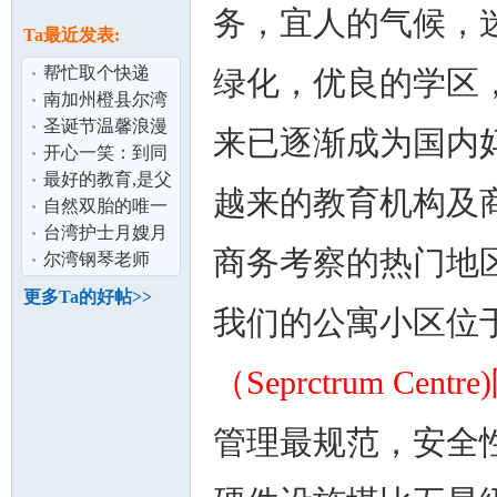
论
务，宜人的气候，
息
Ta最近发表:
帮忙取个快递
绿化，优良的学区
南加州橙县尔湾
高品质稳固牢靠
圣诞节温馨浪漫
来已逐渐成为国内
的种植牙只需
的电影 10部最新
开心一笑：到同
爱情电影推
学家做客,爷爷
最好的教育,是父
越来的教育机构及
说：我孙子在
母永不放弃自我
自然双胎的唯一
坛
成长！（值
保障-永安孕中无
台湾护士月嫂月
商务考察的热门地
忧
子餐,经验丰富,人
尔湾钢琴老师
品好有责任
（中英授课）三
更多Ta的好帖>>
岁至成人学生
我们的公寓小区位
（Seprctrum Centr
管理最规范，安全
加