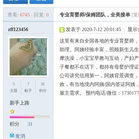
查看:
6745
|
回复:
0
专业育婴师/保姆团队，全美接单
[
美
»
›
›
›
zff123456
发表于 2020-7-12 20:01:45
|
显示
这里有来自全国各地的专业育婴师，
助理。阿姨经验丰富，照顾新生儿生
摩洗澡，小宝宝早教与互动，产妇产
子餐都不在话下，都持有母婴护理证
公司讲究信用第一，阿姨背景调查，
国
效，有当地境内阿姨/国内签证阿姨
5
7
31
主题
帖子
积分
雇主需求。 预约电话/微信：17301779
新手上路
积分
31
发消