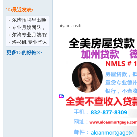
论
息
Ta最近发表:
尔湾招聘早出晚
aiyam aasdf
归阿姨
专业月嫂团队，
全美接单
尔湾专业月嫂/保
姆团队，全美接
洛杉矶 专业华人
单
保姆/月嫂/育婴师
更多Ta的好帖>>
服务，维
坛
加