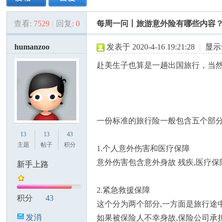
查看:
7529
|
回复:
0
每周一问丨旅游意外险有哪些内容
美
»
›
›
›
humanzoo
发表于 2020-4-16 19:21:28
|
显示
赴美生子也算是一趟出国旅行，当然
一份标准的旅行险一般包含五个部
国
13
13
43
主题
帖子
积分
1.个人意外伤害和医疗保障
意外伤害包含意外身故 残疾,医疗
新手上路
2.紧急救援保障
积分
43
这个分为两个部分,一方面是旅行途
发消
如果被保险人不幸身故,保险公司承