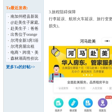
论
息
Ta最近发表:
3.旅程阻碍保障
南加州橙县新装
行李延误、航班火车延误、旅行变更
修2卧2浴2车库
@赴美生子家庭,
损失)。
1200平方英尺
美国护照9个不可
赴美生子：爸爸
不知的秘密,
不能去美国,宝宝
出售位于orange
证件怎么办
county 橙县 旺店,
尔湾全新3房3浴
装修高级
2950/月
尔湾房屋出租
坛
电商丶跨境丶美
国境内FedEx
森林湖高性价比
UPS USPS运单
豪宅独立屋
更多Ta的好帖>>
折
加