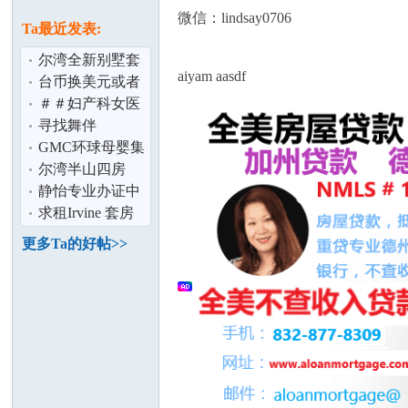
论
息
微信：lindsay0706
Ta最近发表:
尔湾全新别墅套
aiyam aasdf
房出租
台币换美元或者
人民币,有人需要
＃＃妇产科女医
台币吗 长期
生＃＃ Dr Mehta
寻找舞伴
尔湾 全球
GMC环球母婴集
团产后修复 开奶
尔湾半山四房
坛
丶通乳丶回奶
House最新照片,
静怡专业办证中
完美舒适打造精
心
求租Irvine 套房
或House
更多Ta的好帖>>
加