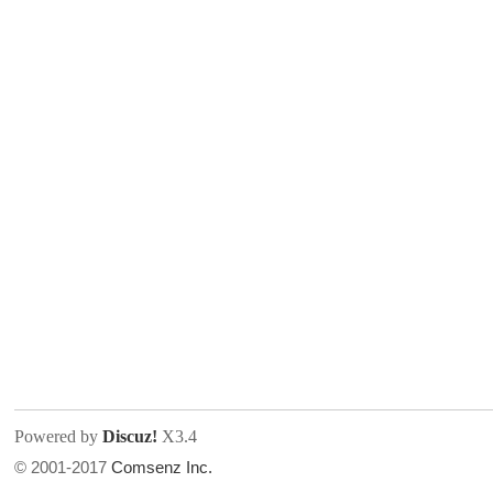
人
网
Powered by
Discuz!
X3.4
© 2001-2017
Comsenz Inc.