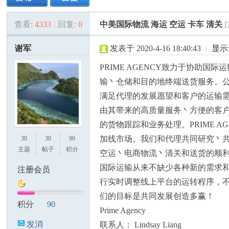
查看:
4333
|
回复:
0
中美国际物流 海运 空运 卡车 清关
美
»
›
›
›
谢军
发表于 2020-4-16 18:40:43
|
显示
PRIME AGENCY致力于协助
输丶仓储和目的地终端送货服务。
满足代理的发展愿望和客户的运输
由其带来的高质量服务丶方便的客
的货物跟踪和业务处理。PRIME 
国
加线市场。我们和代理共同研究丶
30
30
90
主题
帖子
积分
空运丶电商物流丶清关和送货的顺
国际运输从来不缺少各种新的需求和挑
注册会员
行实时调整线上平台的运转程序，
们的目标是共同发展创造多赢！
积分
90
Prime Agency
发消
联系人： Lindsay Liang