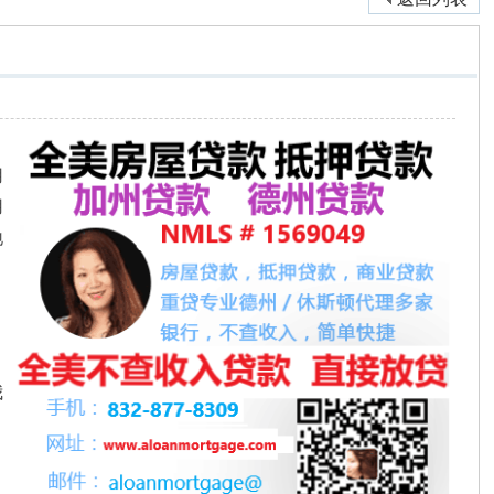
用
用
地
丶
我