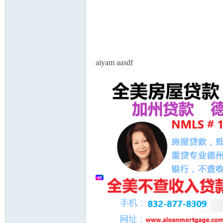
人
aiyam aasdf
网