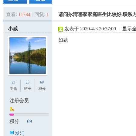
查看:
11784
|
回复:
1
请问尔湾哪家家庭医生比较好,联系
美
»
›
›
›
小威
发表于 2020-4-3 20:37:09
|
显示
如题
国
23
23
69
主题
帖子
积分
注册会员
积分
69
发消