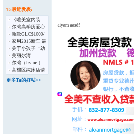
论
息
Ta最近发表:
《唯美室内装
aiyam aasdf
修》唯美为广大
尔湾高学历爱心
客户服务十多年
温馨家庭招收寄
新款GLC$1000/
宿学生
月含全保及雨伞
家用2015新车,最
险
高额保险,低价,无
关于小孩子上幼
附加费用,
儿园的
美丽尔湾
坛
（IRVINE）美丽
尔湾（Irvine ）
的家 短租 日租
腊梅公寓套房屋
高档区纯床店请
周
出租
有加州执照女按
更多Ta的好帖>>
摩师
加