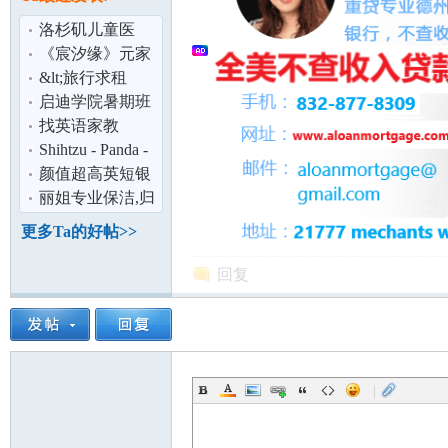
论
洛杉矶儿童医
院,80万美元治疗
《宸汐缘》元家
费,是真的吗?
衰败是自找的。
&lt;旅行求租
&gt;irvine 尔湾一
启迪学院暑期班
室整套房源
（北橙县）10周
找英语家教
课程详细介
Shihtzu - Panda -
Male
颜值超高英短银
渐层特价1xxx
丽姐专业保洁,归
坛
纳整理
更多Ta的好帖>>
回复
|
加