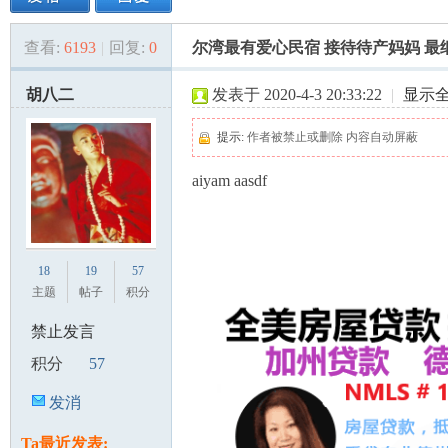
查看:
6193
|
回复:
0
尔湾最有爱心民宿 接待待产妈妈 最
美
»
›
›
›
胡八二
发表于 2020-4-3 20:33:22
|
显示
提示:
作者被禁止或删除 内容自动屏蔽
aiyam aasdf
国
18
19
57
主题
帖子
积分
禁止发言
积分
57
发消
息
Ta最近发表: