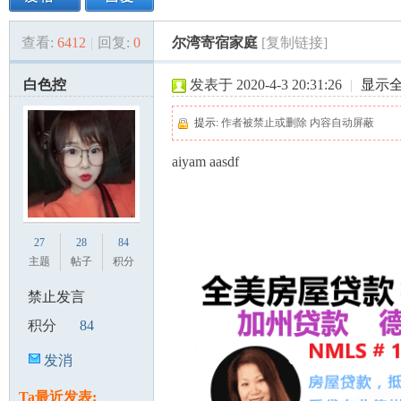
查看:
6412
|
回复:
0
尔湾寄宿家庭
[复制链接]
美
»
›
›
›
白色控
发表于 2020-4-3 20:31:26
|
显示
提示:
作者被禁止或删除 内容自动屏蔽
aiyam aasdf
国
27
28
84
主题
帖子
积分
禁止发言
积分
84
发消
息
Ta最近发表: