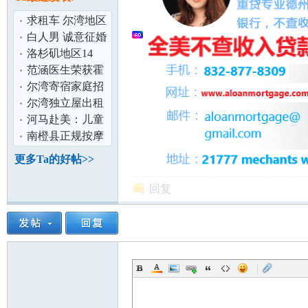
论
求租车 尔湾地区
白人男 诚意征婚
征友
洛杉矶地区14
Top Rated 特色夏
范涵医生荣获霍
令营
格医院妇产科最
尔湾寄宿家庭招
佳医生荣誉
生
尔湾独立屋出租
6/7-8/16
河马赴美：儿童
赴美签证材料明
南橙县正规按摩
坛
细
店招全职女按摩
更多Ta的好帖>>
师
回复
|
加