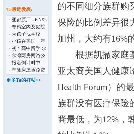
论
的不同细分族群购
息
Ta最近发表:
亚都原厂 - KN95
保险的比例差异很
口罩 少量洛杉矶
专精室内及庭院
现货 价好
设计
为孩子找学校
加州，大约有16%
www.winbondinte
小孩在美国一年
riorde
多读九年级 现在
初丶高中留学 尔
根据凯撒家庭基金会（Ka
想回中国读
湾最好的寄宿家
尔湾两房两浴公
坛
庭
寓整租丶接送机
报名倒计时中
亚太裔美国人健康论坛（Asia
丶小车出租
车险房屋险免费
估价
更多Ta的好帖>>
Health For
族群没有医疗保险
裔最低，为12%，
加