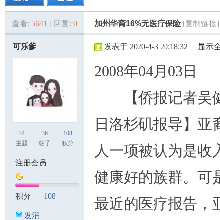
查看:
5641
|
回复:
0
加州华裔16%无医疗保险
[复制链接]
美
»
›
›
›
可乐爹
发表于 2020-4-3 20:18:32
|
显示
2008年04月03日
【侨报记者吴健
日洛杉矶报导】亚
国
34
36
108
主题
帖子
积分
人一项被认为是收
注册会员
健康好的族群。可
积分
108
最近的医疗报告，
发消