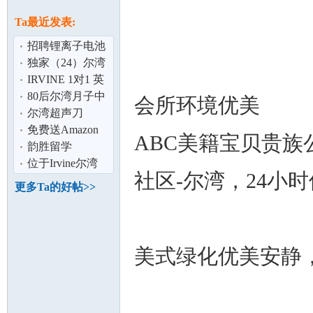
论
息
Ta最近发表:
招聘锂离子电池
电芯制造技工/工
独家（24）尔湾
程师
顶尖学区好屋超
IRVINE 1对1 英
值出售！Nort
语/数学 辅导/家
80后尔湾月子中
会所环境优美
教
心,三个月全包1:1
尔湾超声刀
月嫂
免费送Amazon
ABC美籍宝贝贵
坛
皮带
韵胜留学
位于Irvine尔湾
社区-尔湾，24小
独立别墅分租 步
更多Ta的好帖>>
行可到99大
美式绿化优美安静
加