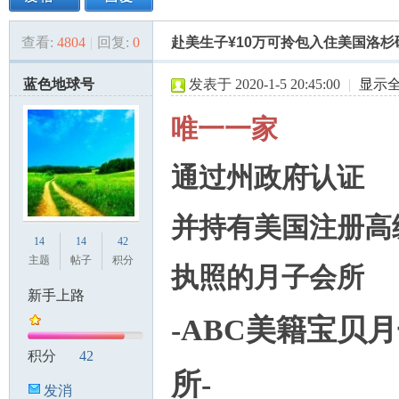
查看:
4804
|
回复:
0
赴美生子¥10万可拎包入住美国洛杉矶
美
»
›
›
›
蓝色地球号
发表于 2020-1-5 20:45:00
|
显示
唯一一家
通过州政府认证
并持有美国注册高
国
14
14
42
主题
帖子
积分
执照的月子会所
新手上路
-ABC美籍宝贝
积分
42
所-
发消