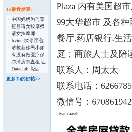
论
Plaza 内有美国超
息
Ta最近发表:
中国妈妈为何青
99大华超市 及各种
睐美国？
橙县请女按摩师
请女按摩师
餐厅.药店银行.生
Irvine 尔湾 面包
店 加盟/出售 欢
请教新移民小如
庭；商旅人士及陪读
迎投资移
何办理低收入所
有没有做医疗保
坛
享有的领取食
险的
尔湾房东直租 让
联系人：周太太
您少走弯路 中美
Dataclub 高达
注册
30%折扣！ 南加
更多Ta的好帖>>
州最全面的IT
联系电话：6266785
微信号：670861942
aiyam aasdf
加