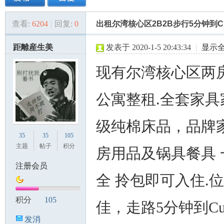
查看:
6204
|
回复:
0
出租尔湾核心区2B2B步行5分钟到Culv
美
»
›
›
›
距離産生美
发表于 2020-1-5 20:43:34
|
显示
现有尔湾核心区两
公寓整租.全套家具
级纯棉床品，品牌家
国
35
35
105
主题
帖子
积分
房用品及锅具餐具 
注册会员
全 拎包即可入住.
积分
105
佳，走路5分钟到Cul
发消