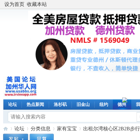
设为首页
收藏本站
论坛
热点新闻
洛杉矶
旧金山
纽约
德州
论坛
分类信息
家有宝宝
出租尔湾核心区2B2B步行5分钟到