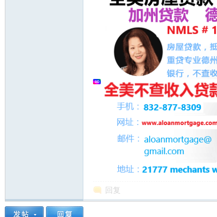
州
华
回复