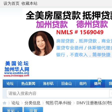
设为首页
收藏本站
论坛
热点新闻
洛杉矶
旧金山
纽约
德州
论坛
分类信息
驾照/罚单/纠纷
DMV注册教练尔湾