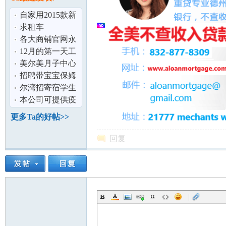
论
自家用2015款新
车,全险,现超低价
求租车
出租！
各大商铺官网永
久半价
12月的第一天工
作日,请对我好
美尔美月子中心
点。抱抱(づ｡
高端白人区 环境
招聘带宝宝保姆
优美 临近
尔湾招寄宿学生
本公司可提供疫
坛
情时期免体检的
更多Ta的好帖>>
服务
回复
|
加