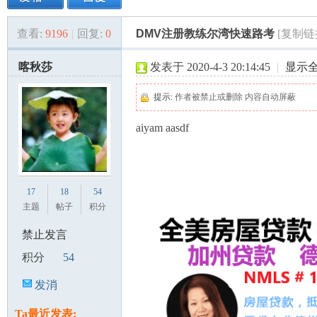
查看:
9196
|
回复:
0
DMV注册教练尔湾快速路考
[复制链
美
»
›
›
›
喀秋莎
发表于 2020-4-3 20:14:45
|
显示
提示:
作者被禁止或删除 内容自动屏蔽
aiyam aasdf
国
17
18
54
主题
帖子
积分
禁止发言
积分
54
发消
息
Ta最近发表: