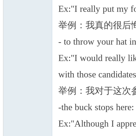
Ex:"I really put my f
举例：我真的很后
人
- to throw your ha
Ex:"I would really li
with those candidates
举例：我对于这次
网
-the buck stops 
Ex:"Although I appre