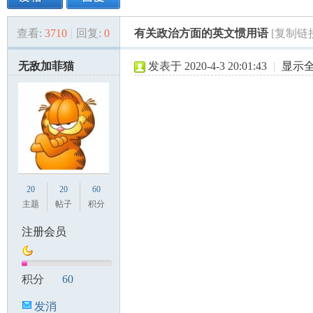
查看:
3710
|
回复:
0
有关政治方面的英文惯用语
[复制链
美
»
›
›
›
无敌加菲猫
发表于 2020-4-3 20:01:43
|
显示
国
20
20
60
主题
帖子
积分
注册会员
积分
60
发消