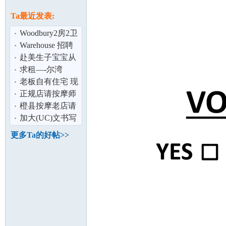
论
息
Ta最近发表:
Woodbury2房2卫
公寓
Warehouse 招聘
办公室文员
赴美生子宝宝从
出生到满月都会
求租—-尔湾
有哪些变化？
（17575
老板自有住宅 现
cartwright road附
有套房空出 微
正规店请按摩师
坛
近)
信：naviusba
（色免）
橙县按摩老店请
人
加大(UC)文书写
作专场(免费讲座
更多Ta的好帖>>
和现场写作
加