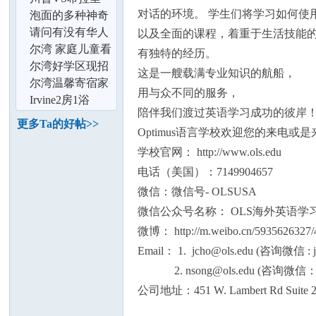
论
对话的环境。 学生们将学习如何使
尔湾社区！
从政策详细对照
泡面的多种神奇
看美国华裔究
吃法。。。
请问有没有华人
以及全面的课程，着重于生活技能的
的体操学校？
尔湾 家庭儿童看
有独特的经历。
护
尔湾好学区现招
这是一艘载满专业知识的航船，
寄宿女学生
尔湾温馨寄宿家
用与众不同的服务，
庭
Irvine2房1浴
陪伴我们渡过英语学习成功的彼岸
condo出租
更多Ta的好帖>>
Optimus语言学校欢迎您的来电或
坛
学校官网： http://www.ols.edu
电话（美国）：7149904657
微信：微信号- OLSUSA
微信公众号名称： OLS海外英语学
微博： http://m.weibo.cn/5935626327
Email： 1. jcho@ols.edu (咨询微信 : ja
2. nsong@ols.edu (咨询微信：g
加
公司地址：451 W. Lambert Rd Suite 21