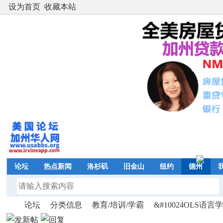
设为首页
收藏本站
论坛
热点新闻
洛杉矶
旧金山
纽约
德州
论坛
分类信息
教育/培训/学霸
&#10024OLS语言