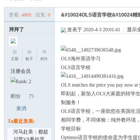
查看:
4860
|
回复:
0
&#10024OLS语言学校&#100
美
»
›
›
›
拜拜了
发表于 2020-4-3 20:01:41
|
显示
25
25
75
OLS海外英语学习
主题
帖子
积分
OLS语言学校
注册会员
国
OLS matches the price you pay now at y
即刻起，新加入OLS大家庭的转学
积分
75
制服务！
发消
OLS语言学校，一座助您在美国生
息
相同学费，不同体验：纯外教环境
Ta最近发表:
学校目标
河马赴美：都超
Optimus语言学校的使命是为学
有特色的,这就是
川普VS希拉里