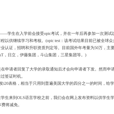
考试——学生在入学前会接受opic考试，并在一年后再参加一次测
以供继续学习和考核。(opic test：该考试结果目前已被
业认证，招聘和升职资质判定等。目前国外年考量为50万，主要
l，AT&T，日立，伊藤集团，斗山集团，三星集团等。)
都是在申请者回复了大学的录取通知后才会向申请者下发。然而申
错过签证时机。
周内颁发i20表格，相当于只用到普遍美国大学的四分之一的时间
学生来到OLS语言学校之前，我们会在网上发布资料以供学生
本费将减免。