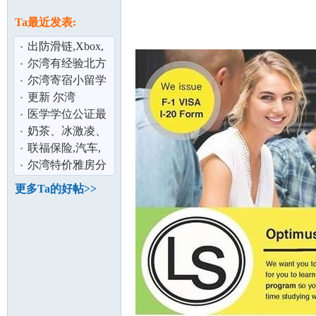
论
息
Ta最近发表:
出防滑链,Xbox,
胶带,Gas
尔湾有经验北方
炉,Iclicker,Ikea
阿姨 求职
尔湾寄宿小留学
生一名
更新 尔湾
（Irvine）独立别
医学学位公证最
墅房间拎包入住[
强贴
奶茶、冰激凌、
坛
USMLE（想在美
甜品店出售！房
联福保险,汽车,
国当医生
租成本低 -
房屋,商业,人寿
尔湾特价雅房分
租
更多Ta的好帖>>
加