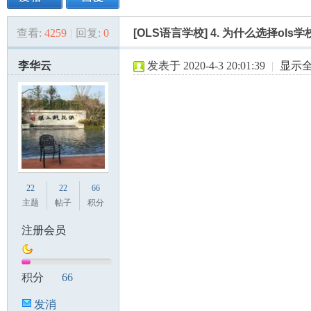
查看:
4259
|
回复:
0
[OLS语言学校] 4. 为什么选择ols学
美
»
›
›
›
李华云
发表于 2020-4-3 20:01:39
|
显示
国
22
22
66
主题
帖子
积分
注册会员
积分
66
发消