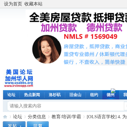
设为首页
收藏本站
论坛
热点新闻
洛杉矶
旧金山
纽约
德州
论坛
分类信息
教育/培训/学霸
[OLS语言学校] 4.