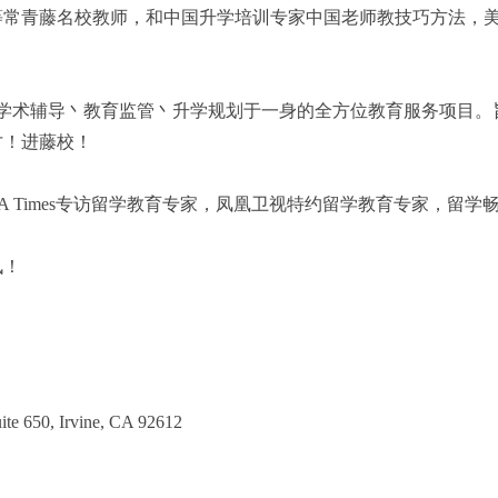
等常青藤名校教师，和中国升学培训专家中国老师教技巧方法，
集学术辅导丶教育监管丶升学规划于一身的全方位教育服务项目
才！进藤校！
Times专访留学教育专家，凤凰卫视特约留学教育专家，留学畅销书
讯！
650, Irvine, CA 92612