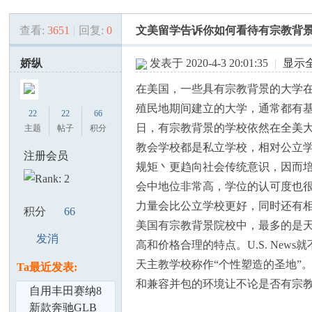
查看:
3651
|
回复:
0
文美留学告诉你如何看待有宗教背
美
»
›
›
›
娇纵
发表于 2020-4-3 20:01:35
|
显示
在美国，一些具有宗教背景的大学
殖民地期间建立的大学，通常都有
22
22
66
日，有宗教背景的学校依然在全美
主题
帖子
积分
教会学校都是私立学校，相对公立
注册会员
规矩丶更趋向社会传统意识，因而
国
会中地位非常高，学位的认可度也
力量会比公立学校更好，同时还有
积分
66
美国有宗教背景院校中，最多的是
发消
高和价格合理的特点。U.S. Ne
息
天主教学校称作“个性塑造的圣地”
Ta最近发表:
和兼容并包的环境让不论是否有宗
自用丰田赛纳8
座商务车低价出
新款奔驰GLB
论