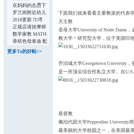
租
C300 GLE 保时
在妈妈的怂恿下
捷卡宴 特价出租
进行了人生中第
罗兰岗附近幼儿
下面我们就来看看主要教派的代表
一次纹眉
园
2018更新 尓湾
天主教
Irvine三房联排别
正规店请按摩师
圣母大学University of N
墅现房拎包
（色免）
数学家教 MATH
教大学丶研究型大学，位于美国印地安纳
TUTORING
香槟色母泰迪 配
种
更多Ta的好帖>>
坛
乔治城大学Georgetown Univ
是一所顶尖综合性私立大学。在U.S. 
基督教
加
佩珀代因大学Pepperdine Un
最美丽的大学校园之一，在美国最美大