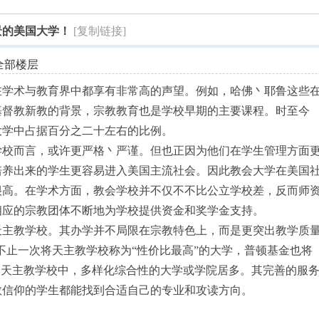
索
景的美国大学！
[复制链接]
全部楼层
在学术与教育界中都享有非常高的声望。例如，哈佛丶耶鲁这些
基督教新教的背景，宗教教育也是学校早期的主要课程。时至今
大学中占据百分之二十左右的比例。
学校而言，或许更严格丶严谨。但也正因为他们在学生管理方面
培养出来的学生更容易进入美国主流社会。因此教会大学在美国
很高。在学术方面，教会学校并不仅不不比公立学校差，反而师
相应的宗教团体不断地为学校提供资金和奖学金支持。
天主教学校。其办学并不局限在宗教特色上，而是更突出教学质
ws就不止一次将天主教学校称为“性价比最高”的大学，普顿基金也将
。天主教学校中，多样化综合性的大学或学院居多。其完善的服
教信仰的学生都能找到合适自己的专业和攻读方向。