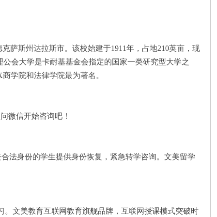
四大都会德克萨斯州达拉斯市。该校始建于1911年，占地210英亩，现
园之一。南卫理公会大学是卡耐基基金会指定的国家一类研究型大学之
X商学院和法律学院最为著名。
顾问微信开始咨询吧！
失去合法身份的学生提供身份恢复，紧急转学咨询。文美留学
科课后补习。文美教育互联网教育旗舰品牌，互联网授课模式突破时