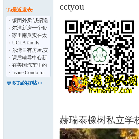
论
cctyou
息
Ta最近发表:
饭团外卖 诚招送
餐员 每日收入
尔湾新房一个套
300 起！疫情
间出租
家里南瓜实在太
多了！学着炒南
UCLA family
瓜
house属于哪个学
尔湾自有房屋,安
区,有哪些好小
全稳定
课后辅导中心新
坛
校特惠
在美国汽车里的
这些按钮都是啥
Irvine Condo for
Rent (康斗出租)
更多Ta的好帖>>
赫瑞泰橡树私立学
加