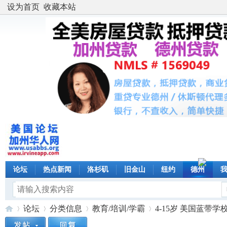
设为首页
收藏本站
论坛
热点新闻
洛杉矶
旧金山
纽约
德州
论坛
分类信息
教育/培训/学霸
4-15岁 美国蓝带学校夏