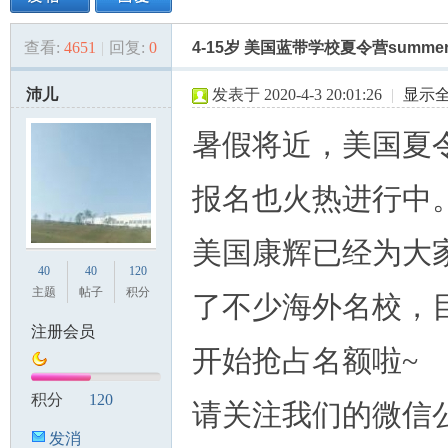
查看:
4651
|
回复:
0
4-15岁 美国蓝带学校夏令营summe
美
»
›
›
›
沛儿
发表于 2020-4-3 20:01:26
|
显示
暑假将近，美国夏
报名也火热进行中
美国康辉已经为大
国
40
40
120
主题
帖子
积分
了不少海外名校，
注册会员
开始抢占名额啦~
积分
120
请关注我们的微信
发消