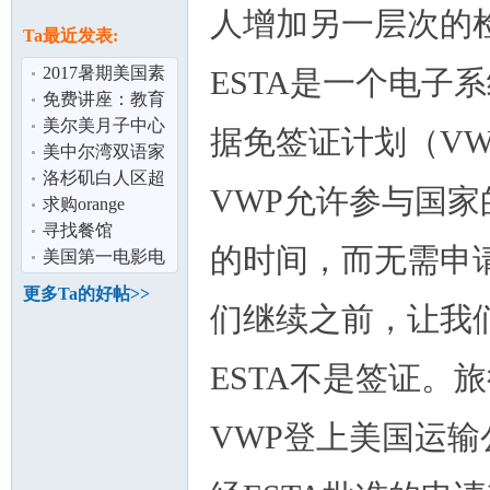
论
人增加另一层次的
息
Ta最近发表:
2017暑期美国素
ESTA是一个电子
质训练营 带给你
免费讲座：教育
不同反响的
金与助学金
美尔美月子中心
据免签证计划（V
高端白人社区 环
美中尔湾双语家
境优美 临
庭招寄宿生（小
洛杉矶白人区超
VWP允许参与国家
学,初中,高中
高性价比出租：
求购orange
坛
自住独立HOUS
country (橙县）
寻找餐馆
的时间，而无需申
按摩足疗店
美国第一电影电
视学校招收学生
更多Ta的好帖>>
们继续之前，让我
ESTA不是签证。
VWP登上美国运输
加