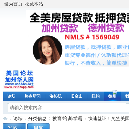
设为首页
收藏本站
论坛
热点新闻
洛杉矶
旧金山
纽约
德州
论坛
分类信息
教育/培训/学霸
快速签证！免签美国！提