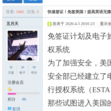
查看:
3406
|
回复:
0
快速签证！免签美国！提高英语无痛苦
美
»
›
›
›
五月天
发表于 2020-4-3 20:01:23
|
显示
免签证计划及电子
权系统
为了加强安全，美
国
30
30
90
主题
帖子
积分
安全部已经建立了
注册会员
行授权系统（EST
积分
90
那些试图进入美国
发消