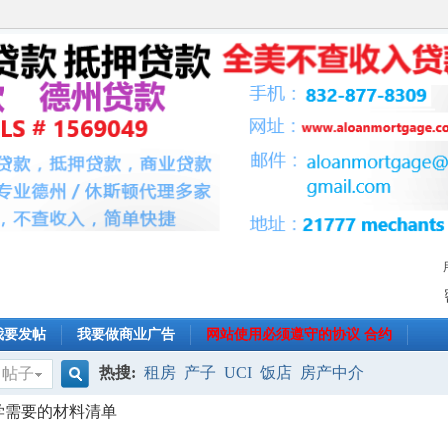
我要发帖
我要做商业广告
网站使用必须遵守的协议 合约
热搜:
租房
产子
UCI
饭店
房产中介
帖子
搜
学需要的材料清单