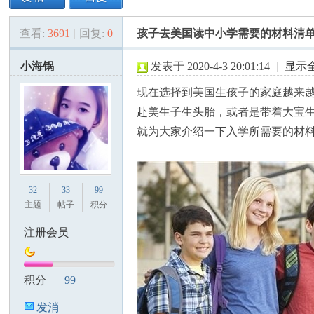
查看:
3691
|
回复:
0
孩子去美国读中小学需要的材料清
美
»
›
›
›
小海锅
发表于 2020-4-3 20:01:14
|
显示
现在选择到美国生孩子的家庭越来
赴美生子生头胎，或者是带着大宝
就为大家介绍一下入学所需要的材
国
32
33
99
主题
帖子
积分
注册会员
积分
99
发消