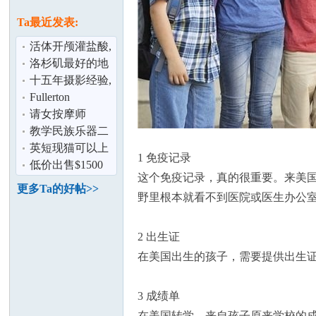
论
息
Ta最近发表:
活体开颅灌盐酸,
变态连环杀人
洛杉矶最好的地
魔：杰佛瑞 达
方 在哪里见到韩
十五年摄影经验,
国女性
现居洛城,招募新
Fullerton
生宝宝模特
downtown公寓分
请女按摩师
租
教学民族乐器二
坛
胡
英短现猫可以上
1 免疫记录
门看
低价出售$1500
这个免疫记录，真的很重要。来美
买回来的边牧公
更多Ta的好帖>>
野里根本就看不到医院或医生办公
宝宝
2 出生证
在美国出生的孩子，需要提供出生
加
3 成绩单
在美国转学，来自孩子原来学校的