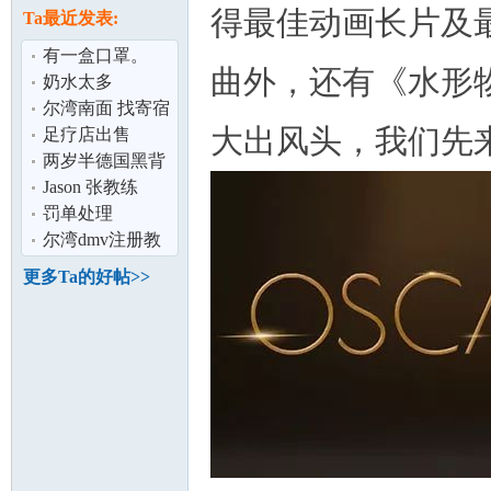
论
息
得最佳动画长片及
Ta最近发表:
有一盒口罩。
曲外，还有《水形
30$ 里面50片
奶水太多
尔湾南面 找寄宿
大出风头，我们先
家庭 （离开尔湾
足疗店出售
13mile）
两岁半德国黑背
犬找新家（赠
Jason 张教练
送）
DMV 注册教练
罚单处理
坛
尔湾dmv注册教
练
更多Ta的好帖>>
加