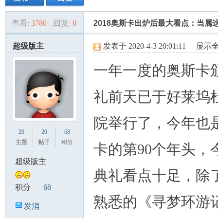
查看:
3780
|
回复:
0
2018奥斯卡出炉后最大看点：当属
美
»
›
›
›
超级版主
发表于 2020-4-3 20:01:11
|
显示
一年一度的奥斯卡
礼前天已于好莱坞
院举行了，今年也
国
20
20
68
主题
帖子
积分
卡的第90个年头，
超级版主
典礼看点十足，除
积分
68
熟悉的《寻梦环游
发消