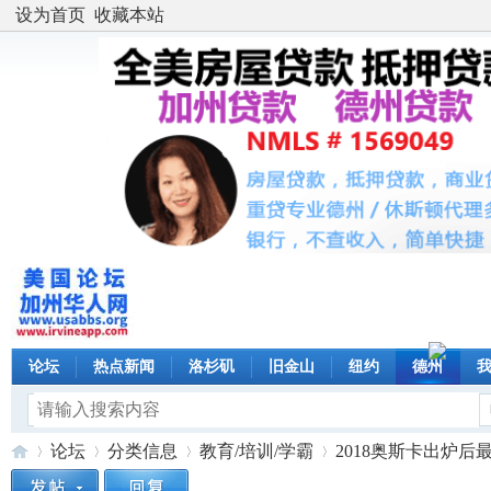
设为首页
收藏本站
论坛
热点新闻
洛杉矶
旧金山
纽约
德州
论坛
分类信息
教育/培训/学霸
2018奥斯卡出炉后