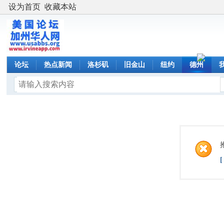
设为首页
收藏本站
论坛
热点新闻
洛杉矶
旧金山
纽约
德州