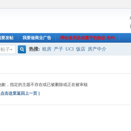
我要发帖
我要做商业广告
网站使用必须遵守的协议 合约
热搜:
租房
产子
UCI
饭店
房产中介
帖子
搜
索
抱歉，指定的主题不存在或已被删除或正在被审核
[ 点击这里返回上一页 ]