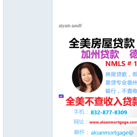
论
aiyam aasdf
坛
加