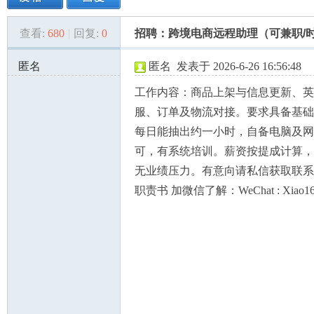
查看:
680
|
回复:
0
招聘：跨境电商远程助理（可兼职/
美
»
›
›
›
匿名
匿名
发表于 2026-6-26 16:56:48
185.193.156.x:50220
工作内容：商品上架与信息更新、英
服、订单及物流对接。要求具备基础
每日能抽出约一小时，自备电脑及网
可，有系统培训。薪资按提成计算，
无业绩压力。有意向请私信获取联系
国
职责书 加微信了解：WeChat : Xiao168