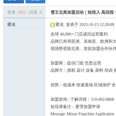
查看:
1922
|
回复:
0
雪王北美加盟启动｜轻投入 高回报
美
»
›
›
›
匿名
匿名
发表于 2025-10-15 12:28:09
69.28.57.x:50906
全球 46,000+ 门店成功运营案列
品牌已布局亚洲、东南亚、欧洲和
现强势登陆北美，首批加盟合作伙
加盟商：提供门面 负责运营
国
品牌方：授权 设计 设备 原料 培训 
优势：低成本 快速落地 区域保护 
加盟咨询 / 了解详情：510-992-8808
短信请备注：蜜雪加盟申请
Message: Mixue Franchise Application