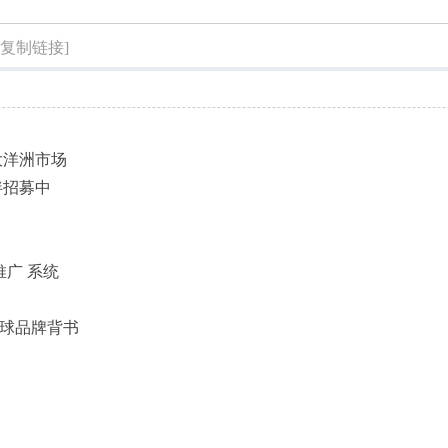
索
[复制链接]
大洋洲市场
伴招募中
推广 系统
全球品牌背书