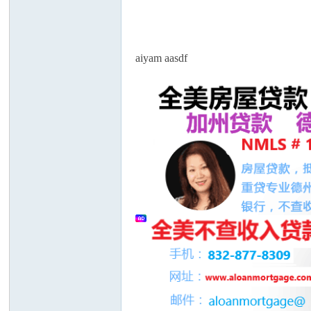
论
aiyam aasdf
坛
加