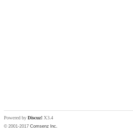
人
网
Powered by
Discuz!
X3.4
© 2001-2017
Comsenz Inc.