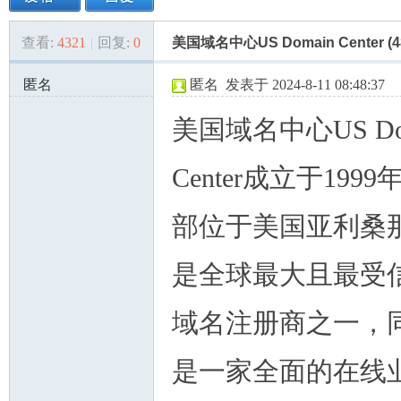
查看:
4321
|
回复:
0
美国域名中心US Domain Center (480
美
»
›
›
›
匿名
匿名
发表于 2024-8-11 08:48:37
173.68.79.x:54559
美国域名中心US Do
Center成立于199
部位于美国亚利桑
国
是全球最大且最受
域名注册商之一，
是一家全面的在线