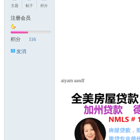
主题
帖子
积分
注册会员
人
积分
116
发消
息
aiyam aasdf
网