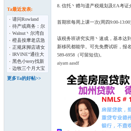
论
息
8. 信托丶赠与遗产税规划及EA考证
Ta最近发表:
请问Rowland
首期班每周上课一次(周四9:00-1
Heights地区有好
待产或商务：尔
的私立幼儿园
湾（Irvine）全新
Walnut丶尔湾自
该税务班讲究实用丶速成，基本达到学
别墅有独立
有住宅 观景月子
橙县按摩老店急
新移民都能学。可先免费试听，报名后
中心 2月热
召工
正规床脚店请女
按摩师
IRVINE“通往大
589-6958（可留短信)。
坛
学之路”教育博览
黑色小terry找新
aiyam aasdf
会
主人
边牧三个月大宝
宝出售
更多Ta的好帖>>
加