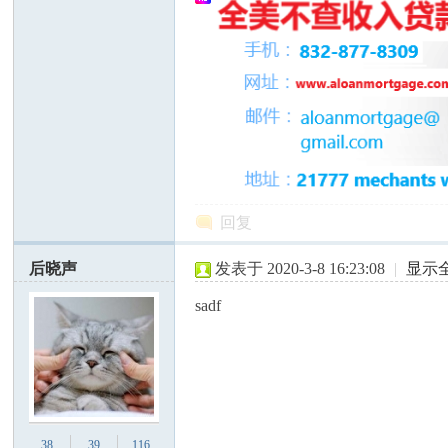
州
回复
后晓声
发表于 2020-3-8 16:23:08
|
显示
sadf
华
38
39
116