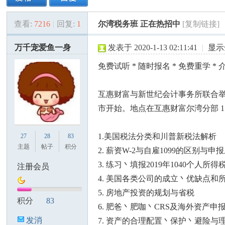
查看:
7216
|
回复:
1
尔湾税务班 正在热招中
[复制链接]
美
»
›
›
›
万千宠爱鱼一身
发表于 2020-1-13 02:11:41
|
显示
免费试听 * 随时报名 * 免费重学 *
互惠财富与新世纪会计事务所联合
市开始。地点在互惠财富尔湾分部 1150 Ro
国
1.美国税法分类和川普新税法解析
27
28
83
主题
帖子
积分
2. 薪资W-2与自雇1099的区别与申
3. 练习丶填报2019年1040个人所得
注册会员
4. 美国各类公司的成立丶优缺点和
5. 房地产投资的规划与省税
积分
83
6. 肥爸丶肥咖丶CRS及海外资产
发消
7. 资产的合理配置丶保护丶避险与