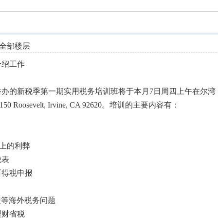
索
全部楼层
 介绍工作
举办的新税季第一期实用税务培训班将于本月7日周四上午在尔湾
osevelt, Irvine, CA 92620。培训的主要内容有：
报上的利弊
税表
所得税申报
申报等海外税务问题
理财省税