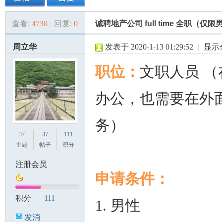
查看:
4730
|
回复:
0
诚聘地产公司 full time 全职（仅
美
»
›
›
›
周立华
发表于 2020-1-13 01:29:52
|
显示
职位：
文职人员 （
办公，也需要在外
务）
国
37
37
111
主题
帖子
积分
注册会员
申请条件：
积分
111
1. 男性
发消