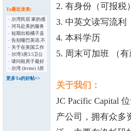
论
2. 有身份（可报税
息
Ta最近发表:
尔湾民宿 家的感
3. 中英文读写流利
觉
河马赴美的服务
到底有哪些？看
短期出租橘子县
4. 本科学历
了你就知道！
尔湾高级公寓 -
告别哑巴英语,不
可拎包入住/
再是梦！
关于在美国工作
5. 周末可加班 （
的一些问题
尔湾3房3.5卫公
坛
寓
请问租房子最好
的网站或者途
尔湾 (Irvine) 3房
径。
2浴
更多Ta的好帖>>
关于我们：
JC Pacific Capi
产公司，拥有众多
加