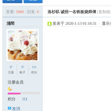
查看:
3960
|
回复:
0
洛杉矶 诚招一名铁板烧师傅
[复制链
美
»
›
›
›
淺間
发表于 2020-1-13 01:16:31
|
显示
国
37
37
111
主题
帖子
积分
注册会员
积分
111
发消