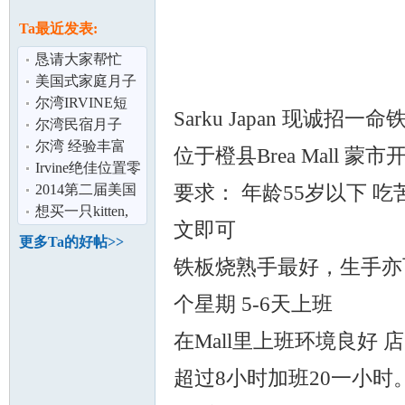
论
息
Ta最近发表:
恳请大家帮忙
美国式家庭月子
中心 赴美生子 美
尔湾IRVINE短
Sarku Japan 现诚招一
国国籍 美
期分租日费
尔湾民宿月子
$30.00
949-212-3705 免
尔湾 经验丰富
位于橙县Brea Mall 蒙
费专车接送 看
专业赴美生子/旅
Irvine绝佳位置零
坛
要求： 年龄55岁以下 
游/商务/游
售店店铺出租
2014第二届美国
1600sf
&quot;华乐杯
想买一只kitten,
文即可
&quot;中国民族
苏格兰折耳,暹罗
更多Ta的好帖>>
或者布偶猫
铁板烧熟手最好，生手亦可。
个星期 5-6天上班
在Mall里上班环境良好
加
超过8小时加班20一小时