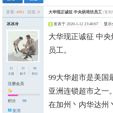
查看:
4991
|
回复:
0
大华现正诚征 中央烘培坊员工
[复制
美
»
›
›
›
冰冰冷
发表于 2020-1-12 23:40:07
|
显示
大华现正诚征 中央
员工。
国
33
33
99
主题
帖子
积分
99大华超市是美国
注册会员
亚洲连锁超市之一
积分
99
在加州丶内华达州
发消