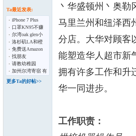
论
丶华盛顿州丶奥勒
息
Ta最近发表:
iPhone 7 Plus
马里兰州和纽泽西
256G黑色低价出
口罩KN95不赚
钱出 2.2美金！
尔湾oak glen小
分店。大华对顾客
区主卧出租
洛杉矶LA和橙
县OC 银行屋 法
免费送Amazon
能塑造华人超市新
拍屋REO上市房
皮带
找朋友
坛
请教幼稚园
拥有许多工作和升
加州尔湾寄宿 有
爱心,有责任感
更多Ta的好帖>>
华一同进步。
工作职责：
加