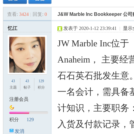
查看:
3424
|
回复:
0
J&W Marble Inc Bookkeeper 
美
»
›
›
›
忆江
发表于 2020-1-12 23:39:41
|
显示
JW Marble Inc位于
Anaheim， 主要
石石英石批发生意
国
43
43
129
主题
帖子
积分
一名会计，需具备
注册会员
计知识，主要职务
积分
129
入货及付款记录，
发消