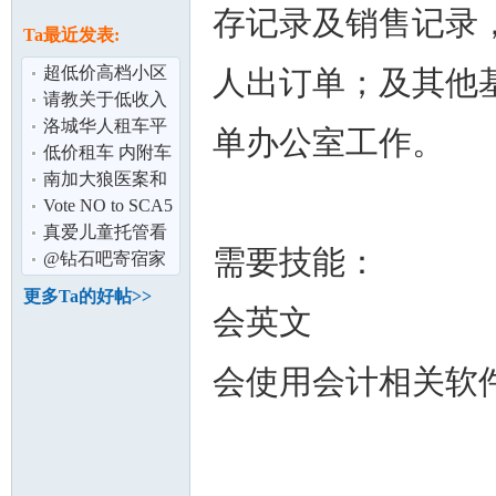
论
存记录及销售记录
息
Ta最近发表:
超低价高档小区
人出订单；及其他
一房一厅一卫 出
请教关于低收入
租
投资股票
洛城华人租车平
单办公室工作。
价店
低价租车 内附车
型及价格
南加大狼医案和
解 720女拒妥协
Vote NO to SCA5
坛
为了我们下一代
真爱儿童托管看
需要技能：
请大家务必
护
@钻石吧寄宿家
庭,欢迎留学生寄
更多Ta的好帖>>
宿
会英文
会使用会计相关软
加