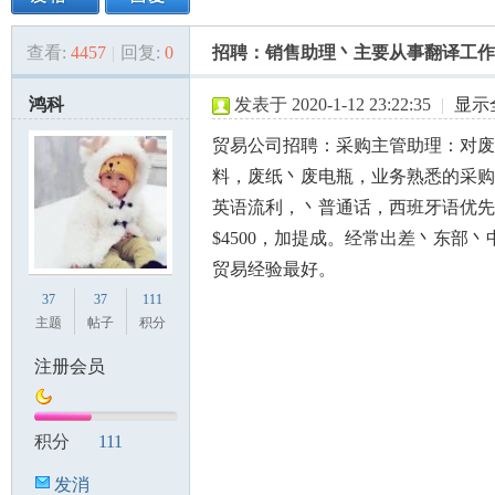
查看:
4457
|
回复:
0
招聘：销售助理丶主要从事翻译工作
美
»
›
›
›
鸿科
发表于 2020-1-12 23:22:35
|
显示
贸易公司招聘：采购主管助理：对废
料，废纸丶废电瓶，业务熟悉的采购
英语流利，丶普通话，西班牙语优先
$4500，加提成。经常出差丶东部
贸易经验最好。
国
37
37
111
主题
帖子
积分
注册会员
积分
111
发消