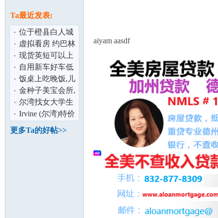
论
息
Ta最近发表:
位于橙县白人城
aiyam aasdf
市约巴林达
虚拟看房 约巴林
（Yorba Linda)雅
达(Yorba Linda)
现货英短可以上
独立屋精选
门看
自用新车好车低
价全险带导航带
饭桌上吃晚饭,儿
Car seat,无
子突然问老
金种子美宝会所,
坛
宋：“爸爸！你
山景别墅,纯正美
尔湾找女大学生
式生活,欢
丶留学生寄宿
Irvine (尔湾)特价
高端公寓丶
更多Ta的好帖>>
townhouse 房
加