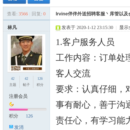
查看:
3566
|
回复:
0
Irvine伴伴外送招聘客服丶库管以及
美
»
›
›
›
林凡
发表于 2020-1-12 23:15:30
|
显示
1.客户服务人员
工作内容：订单处
客人交流
国
42
42
126
主题
帖子
积分
要求：认真仔细，
注册会员
事有耐心，善于沟
积分
126
责任心，有学习能
发消