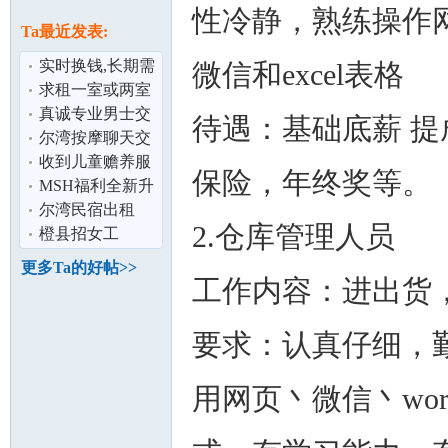
论
性冷静，熟练操作
息
Ta最近发表:
实时换钱,长期需
微信和excel表格
要美金,尔湾可以
求租一室或两室
当面交易
整租
真诚专业男士交
待遇：基础底薪 提成
友/征婚(尔
尔湾按摩聊天交
湾,OC)
友
收到儿童赡养服
保险，年终奖等。
务机构的电话,请
MSH福利全新升
坛
问是干什么
级,投保更简费用
尔湾民宿出租
2.仓库管理人员
更低
橙县招女工
更多Ta的好帖>>
工作内容：进出货
要求：认真仔细，
用网页丶微信丶wor
加