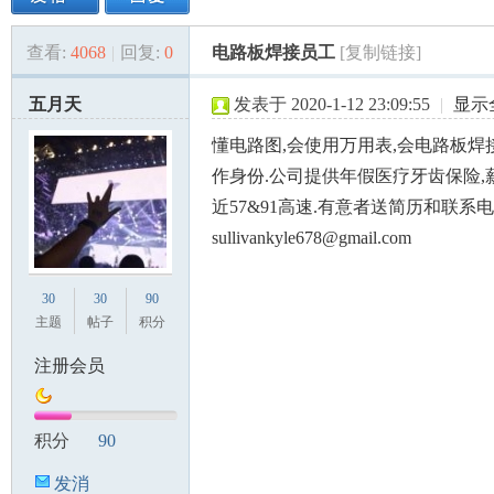
查看:
4068
|
回复:
0
电路板焊接员工
[复制链接]
美
»
›
›
›
五月天
发表于 2020-1-12 23:09:55
|
显示
懂电路图,会使用万用表,会电路板焊
作身份.公司提供年假医疗牙齿保险,
近57&91高速.有意者送简历和联系电
sullivankyle678@gmail.com
国
30
30
90
主题
帖子
积分
注册会员
积分
90
发消