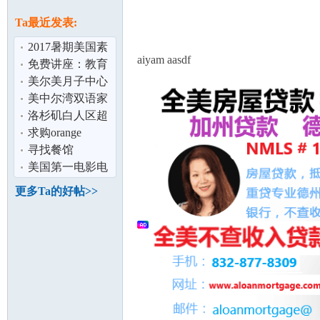
论
息
Ta最近发表:
2017暑期美国素
aiyam aasdf
质训练营 带给你
免费讲座：教育
不同反响的
金与助学金
美尔美月子中心
高端白人社区 环
美中尔湾双语家
境优美 临
庭招寄宿生（小
洛杉矶白人区超
学,初中,高中
高性价比出租：
求购orange
坛
自住独立HOUS
country (橙县）
寻找餐馆
按摩足疗店
美国第一电影电
视学校招收学生
更多Ta的好帖>>
加