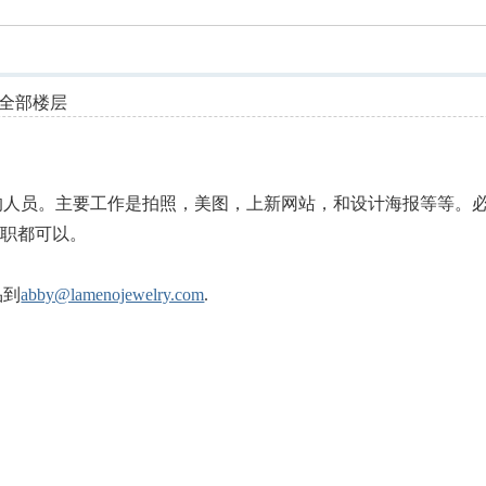
索
全部楼层
的人员。主要工作是拍照，美图，上新网站，和设计海报等等。
者兼职都可以。
品到
abby@lamenojewelry.com
.