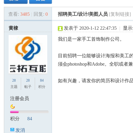
查看:
3485
|
回复:
0
招聘美工/设计/美图人员
[复制链接]
美
»
›
›
›
黄棣
发表于 2020-1-12 22:47:35
|
显示
我们是一家手工首饰制作公司。
目前招聘一位能够设计海报和美工
须会photoshop和Adobe。全职或
国
如有兴趣，请发你的简历和设计作
28
28
84
主题
帖子
积分
注册会员
积分
84
发消