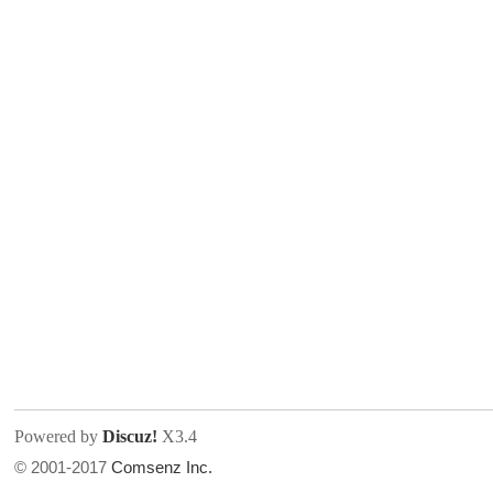
人
网
Powered by
Discuz!
X3.4
© 2001-2017
Comsenz Inc.