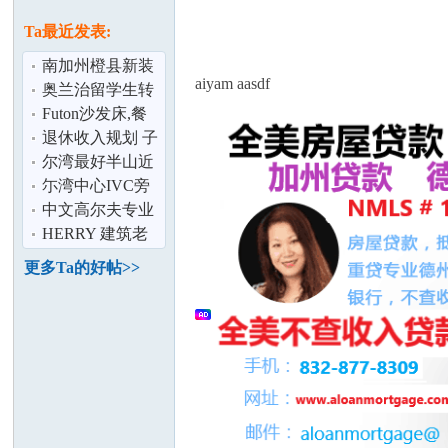
论
息
Ta最近发表:
南加州橙县新装
aiyam aasdf
修2卧2浴2车库
奥兰治留学生转
1200平方英尺
让 queen size二手
Futon沙发床,餐
床垫！质
桌+椅子,床垫,儿
退休收入规划 子
童圆桌,木书
女教育基金 长期
尔湾最好半山近
护理保障
海社区整栋带全
尓湾中心IVC旁
坛
套家具家电床
边套房拎包入
中文高尔夫专业
住！,欢迎看房!
教师培训
HERRY 建筑老
美团队超过30年
更多Ta的好帖>>
经验团队
加