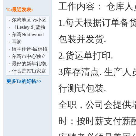
论
工作内容： 仓库人
息
Ta最近发表:
尔湾地区 vs小区
1.每天根据订单备
便宜转租
《Lesley 刘蓝独
家代理》尔湾北
尔湾Northwood
包装并发货.
木社区North
三房2.5浴小独栋
耳洞
house带院子
留学佳音-诚信招
2.货运单打印.
募莘莘学子,近尔
尔湾市中心独立
坛
湾市寄宿家
屋的一套房一雅
最好的新年礼物,
3库存清点. 生产人
房出租
给孩子美国教育
什么是PFL(家庭
体验和不一
事故福利)?
更多Ta的好帖>>
行测试包装.
全职，公司会提供
时；按时薪支付薪
加