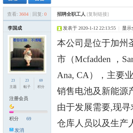
查看:
3604
|
回复:
0
招聘全职工人
[复制链接]
美
»
›
›
›
李国成
发表于 2020-1-12 22:13:55
|
显示
本公司是位于加州
市（Mcfadden ，San
Ana, CA），主要
国
23
23
69
主题
帖子
积分
销售电池及新能源
注册会员
由于发展需要,现寻
积分
69
仓库人员以及生产人
发消