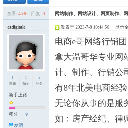
查看:
4536
|
回复:
0
网站制作、网站设计、网页制作、网
美
»
›
›
›
ezdigitale
发表于 2023-7-8 10:44:56
|
显示
电商e哥网络行销
拿大温哥华专业网
计、制作、行销公
国
1
1
9
主题
帖子
积分
有8年北美电商经
新手上路
无论你从事的是服
积分
9
如：房产经纪、律
发消