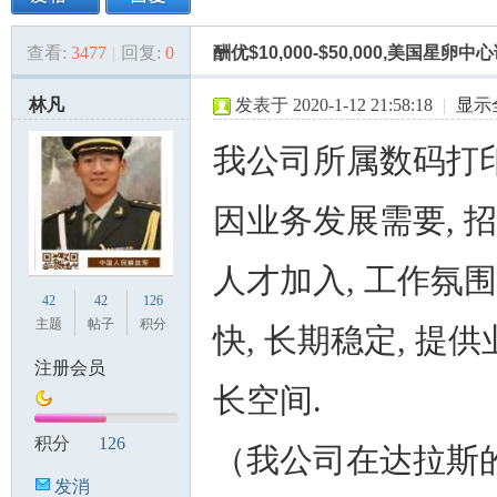
查看:
3477
|
回复:
0
酬优$10,000-$50,000,美国星
美
»
›
›
›
林凡
发表于 2020-1-12 21:58:18
|
显示
我公司所属数码打印
因业务发展需要, 
人才加入, 工作氛
国
42
42
126
主题
帖子
积分
快, 长期稳定, 提
注册会员
长空间.
积分
126
（我公司在达拉斯
发消