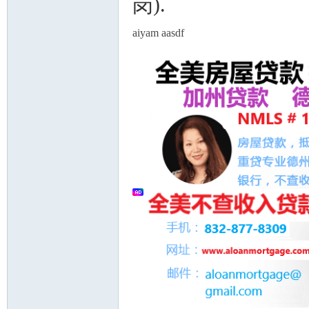
岗).
aiyam aasdf