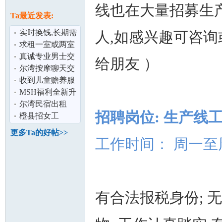
论
线也在大量招募生
息
Ta最近发表:
实时换钱,长期需
人,如感兴趣可咨询
要美金,尔湾可以
求租一室或两室
当面交易
整租
真诚专业男士交
给朋友 ）
友/征婚(尔
尔湾按摩聊天交
湾,OC)
友
收到儿童赡养服
务机构的电话,请
MSH福利全新升
坛
问是干什么
级,投保更简费用
尔湾民宿出租
招聘岗位: 生产线
更低
橙县招女工
更多Ta的好帖>>
工作时间： 周一至周五 
有合法报税身份; 
加