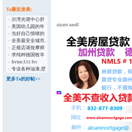
论
息
Ta最近发表:
尔湾光谱中心舒
aiyam aasdf
适两房两浴公寓
美国幼儿园的年
出租
龄分段
当好自己情绪的
调节师
全美最安全城市,
洛杉矶尔湾
正规店请按摩师
（Irvine)新房出
（色免、大费
求纯种德国牧羊
坛
50/hr)
犬 黑背
Irvine,Uci Ivc
Driving school
专业各种油漆,壁
纸施工
更多Ta的好帖>>
加