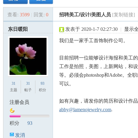
查看:
3599
|
回复:
0
招聘美工/设计/美图人员
[复制链接]
美
»
›
›
›
东日暖阳
发表于 2020-1-7 02:27:30
|
显示
我们是一家手工首饰制作公司。
目前招聘一位能够设计海报和美工的
工作是拍照，美图，上新网站，和设
等。必须会photoshop和Adobe。
国
可以。
31
31
93
主题
帖子
积分
如有兴趣，请发你的简历和设计作品
注册会员
abby@lamenojewelry.com
.
积分
93
发消