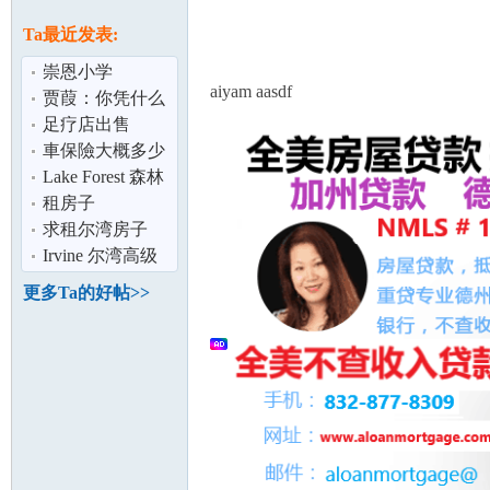
论
息
Ta最近发表:
崇恩小学
aiyam aasdf
贾葭：你凭什么
融入人家的主流
足疗店出售
社会
車保險大概多少
錢.
Lake Forest 森林
湖新屋雅房招友
租房子
坛
求租尔湾房子
Irvine 尔湾高级
Gate社区大房间
更多Ta的好帖>>
出租
加