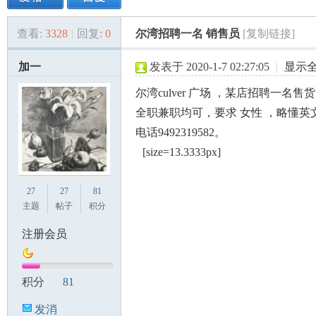
查看:
3328
|
回复:
0
尔湾招聘一名 销售员
[复制链接]
美
»
›
›
›
加一
发表于 2020-1-7 02:27:05
|
显示
尔湾culver 广场 ，某店招聘一名售
全职兼职均可，要求 女性 ，略懂英
电话9492319582。
[size=13.3333px]
国
27
27
81
主题
帖子
积分
注册会员
积分
81
发消