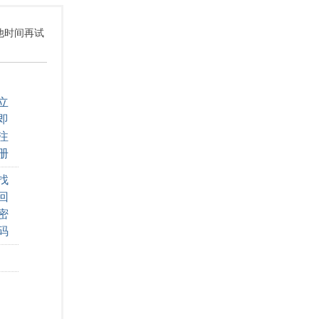
其他时间再试
立
即
注
册
找
回
密
码