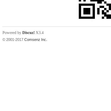
文件尺寸:
大小不限制
, 可用扩展名:
jpg, jpeg, gif, png
Powered by
Discuz!
X3.4
上传附件
州
© 2001-2017
Comsenz Inc.
或将文件直接拖到这里
华
文件尺寸:
大小不限制
, 可用扩展名:
gif,jpg,jpeg,png