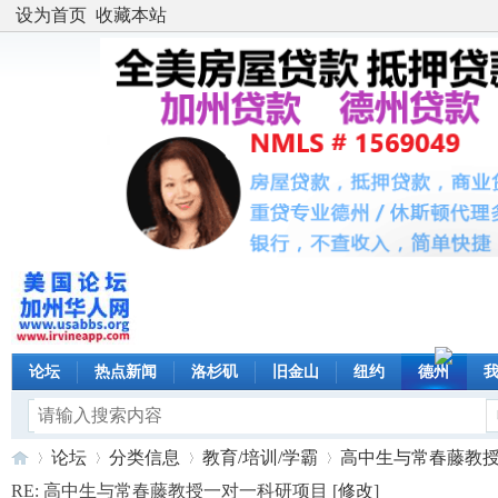
设为首页
收藏本站
论坛
热点新闻
洛杉矶
旧金山
纽约
德州
论坛
分类信息
教育/培训/学霸
高中生与常春藤教授一
RE: 高中生与常春藤教授一对一科研项目 [
修改
]