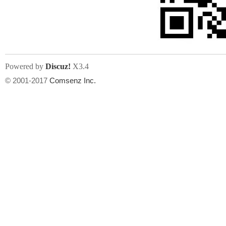
文件尺寸:
大小不限制
, 可用扩展名:
jpg, jpeg, gif, png
Powered by
Discuz!
X3.4
上传附件
州
© 2001-2017
Comsenz Inc.
或将文件直接拖到这里
华
文件尺寸:
大小不限制
, 可用扩展名:
gif,jpg,jpeg,png