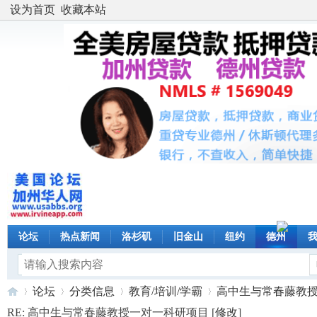
设为首页
收藏本站
论坛
热点新闻
洛杉矶
旧金山
纽约
德州
论坛
分类信息
教育/培训/学霸
高中生与常春藤教授一
RE: 高中生与常春藤教授一对一科研项目 [
修改
]