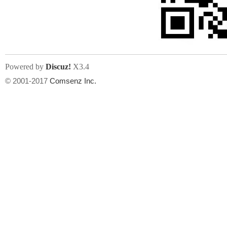
文件尺寸:
大小不限制
, 可用扩展名:
jpg, jpeg, gif, png
Powered by
Discuz!
X3.4
上传附件
州
© 2001-2017
Comsenz Inc.
或将文件直接拖到这里
华
文件尺寸:
大小不限制
, 可用扩展名:
gif,jpg,jpeg,png