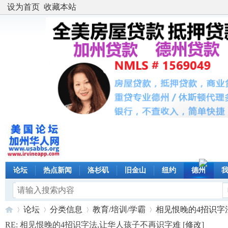
设为首页
收藏本站
论坛
热点新闻
洛杉矶
旧金山
纽约
德州
论坛
分类信息
教育/培训/学霸
相见恨晚的4招识字法,
RE: 相见恨晚的4招识字法,让华人孩子不再识字难 [
修改
]