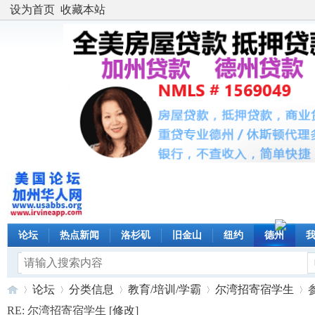
设为首页
收藏本站
论坛
热点新闻
洛杉矶
旧金山
纽约
德州
论坛
分类信息
教育/培训/学霸
尔湾招寄宿学生
RE: 尔湾招寄宿学生 [
修改
]