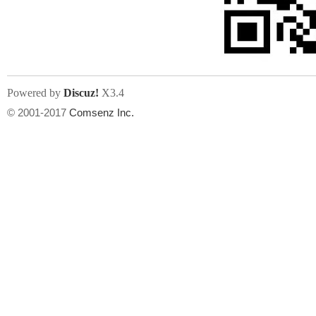
文件尺寸:
大小不限制
, 可用扩展名:
jpg, jpeg, gif, png
Powered by
Discuz!
X3.4
上传附件
州
© 2001-2017
Comsenz Inc.
或将文件直接拖到这里
华
文件尺寸:
大小不限制
, 可用扩展名:
gif,jpg,jpeg,png