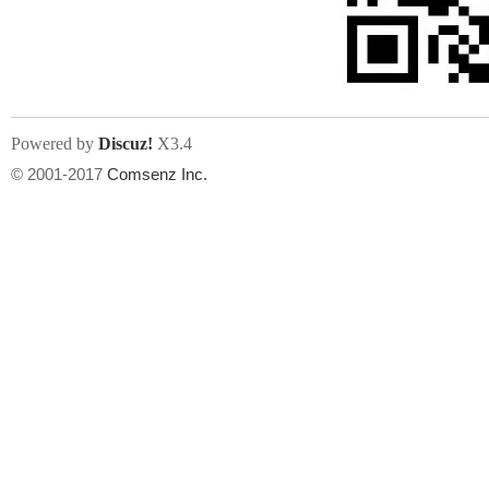
文件尺寸:
大小不限制
, 可用扩展名:
jpg, jpeg, gif, png
Powered by
Discuz!
X3.4
上传附件
州
© 2001-2017
Comsenz Inc.
或将文件直接拖到这里
华
文件尺寸:
大小不限制
, 可用扩展名:
gif,jpg,jpeg,png