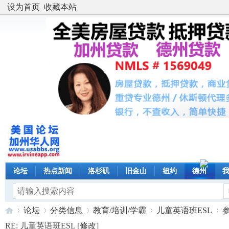
设为首页
收藏本站
论坛
热点新闻
洛杉矶
旧金山
纽约
德州
论坛
分类信息
教育/培训/学霸
儿童英语班ESL
RE: 儿童英语班ESL [
修改
]