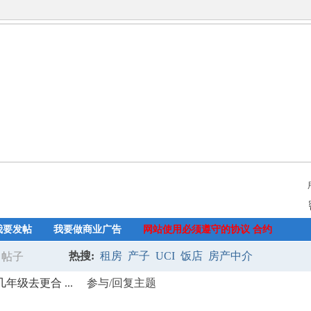
我要发帖
我要做商业广告
网站使用必须遵守的协议 合约
热搜:
租房
产子
UCI
饭店
房产中介
帖子
搜
年级去更合 ...
参与/回复主题