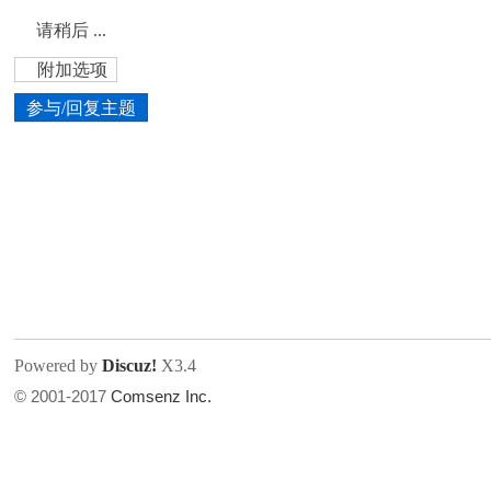
请稍后 ...
美
›
›
›
›
附加选项
参与/回复主题
国
上传图片
网络图片
Powered by
Discuz!
X3.4
上传
© 2001-2017
Comsenz Inc.
点击图片添加到帖子内容中
文件尺寸:
大小不限制
, 可用扩展名:
jpg, jpeg, gif, png
论