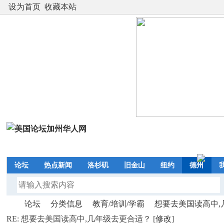
设为首页
收藏本站
论坛
热点新闻
洛杉矶
旧金山
纽约
德州
论坛
分类信息
教育/培训/学霸
想要去美国读高中,几
RE: 想要去美国读高中,几年级去更合适？ [
修改
]