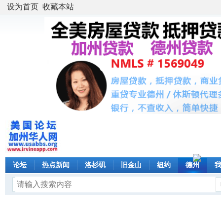
设为首页
收藏本站
论坛
热点新闻
洛杉矶
旧金山
纽约
德州