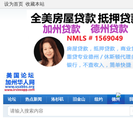
设为首页
收藏本站
论坛
热点新闻
洛杉矶
旧金山
纽约
德州