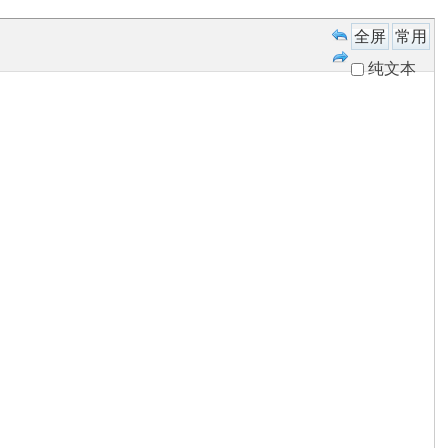
全屏
常用
纯文本