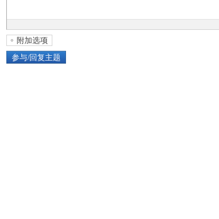
论
附加选项
参与/回复主题
上传图片
网络图片
坛
或将图片直接拖到这里
加
点击图片添加到帖子内容中