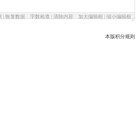
据
|
恢复数据
字数检查
|
清除内容
加大编辑框
|
缩小编辑框
本版积分规则