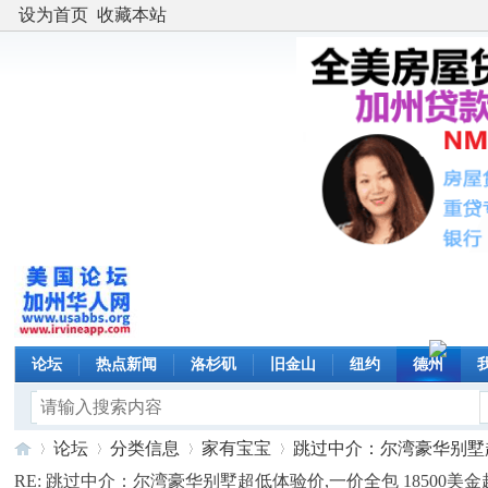
设为首页
收藏本站
论坛
热点新闻
洛杉矶
旧金山
纽约
德州
论坛
分类信息
家有宝宝
跳过中介：尔湾豪华别墅超低
RE: 跳过中介：尔湾豪华别墅超低体验价,一价全包 18500美金起