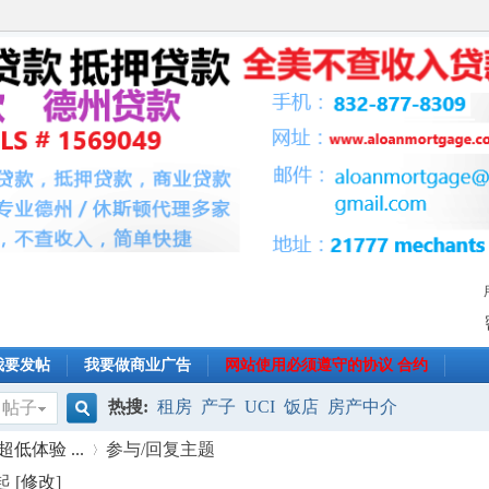
我要发帖
我要做商业广告
网站使用必须遵守的协议 合约
热搜:
租房
产子
UCI
饭店
房产中介
帖子
搜
体验 ...
参与/回复主题
 [
修改
]