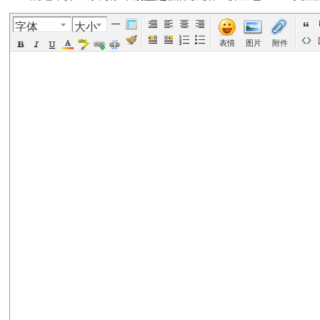
字体
大小
美
›
›
›
›
表情
图片
附件
国